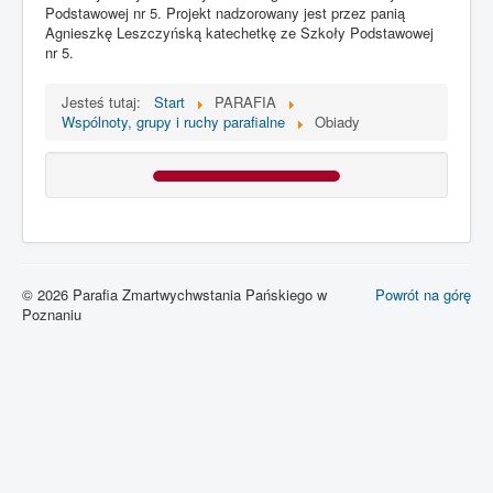
Podstawowej nr 5. Projekt nadzorowany jest przez panią
Agnieszkę Leszczyńską katechetkę ze Szkoły Podstawowej
nr 5.
PARAFIA
KONTAKT
INTENCJE MSZALNE
Galeria
Jesteś tutaj:
Start
PARAFIA
Wspólnoty, grupy i ruchy parafialne
Obiady
© 2026 Parafia Zmartwychwstania Pańskiego w
Powrót na górę
Poznaniu