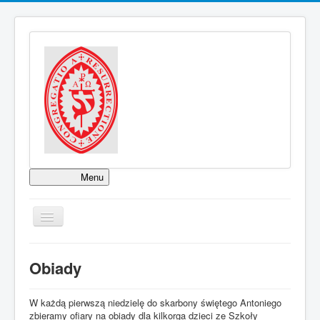
Menu
KOLĘDA 2025
WYPOMINKI ROCZNE
TPL_PROTOSTAR_TOGGLE_MENU
NABOŻEŃSTWA
BIURO PARAFIALNE
Obiady
W każdą pierwszą niedzielę do skarbony świętego Antoniego
OGŁOSZENIA PARAFIALNE
zbieramy ofiary na obiady dla kilkorga dzieci ze Szkoły