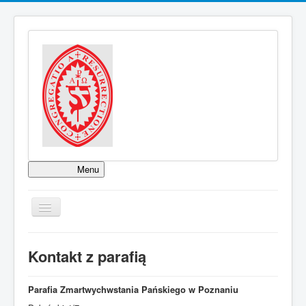
Menu
KOLĘDA 2025
WYPOMINKI ROCZNE
TPL_PROTOSTAR_TOGGLE_MENU
NABOŻEŃSTWA
BIURO PARAFIALNE
Kontakt z parafią
Parafia Zmartwychwstania Pańskiego w Poznaniu
OGŁOSZENIA PARAFIALNE