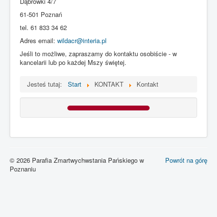
Dąbrówki 4/7
61-501 Poznań
PARAFIA
KONTAKT
tel.
61 833 34 62
INTENCJE MSZALNE
Galeria
Adres email:
wildacr@interia.pl
Jeśli to możliwe, zapraszamy do kontaktu osobiście - w
kancelarii lub po każdej Mszy świętej.
Jesteś tutaj:
Start
KONTAKT
Kontakt
© 2026 Parafia Zmartwychwstania Pańskiego w
Powrót na górę
Poznaniu