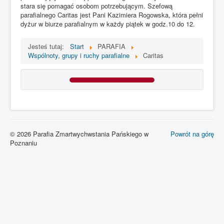
stara się pomagać osobom potrzebującym. Szefową
parafialnego Caritas jest Pani Kazimiera Rogowska, która pełni
dyżur w biurze parafialnym w każdy piątek w godz.10 do 12.
PARAFIA
KONTAKT
INTENCJE MSZALNE
Galeria
Jesteś tutaj:
Start
PARAFIA
Wspólnoty, grupy i ruchy parafialne
Caritas
© 2026 Parafia Zmartwychwstania Pańskiego w
Powrót na górę
Poznaniu